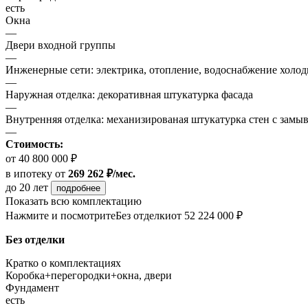
есть
Окна
—
Двери входной группы
—
Инженерные сети: электрика, отопление, водоснабжение холодн
—
Наружная отделка: декоративная штукатурка фасада
—
Внутренняя отделка: механизированая штукатурка стен с замы
—
Стоимость:
от 40 800 000 ₽
в ипотеку
от
269 262 ₽/мес.
до 20 лет
подробнее
Показать всю комплектацию
Нажмите и посмотрите
Без отделки
от 52 224 000 ₽
Без отделки
Кратко о комплектациях
Коробка+перегородки+окна, двери
Фундамент
есть