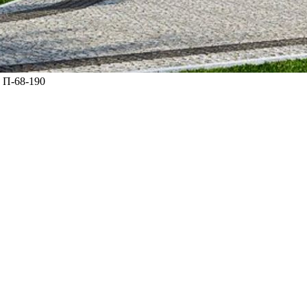
>
П-68-190