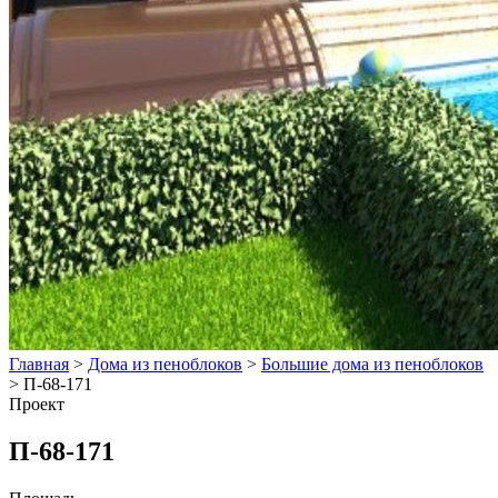
Главная
>
Дома из пеноблоков
>
Большие дома из пеноблоков
>
П-68-171
Проект
П-68-171