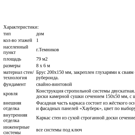
Характеристики:
тип
дом
кол-во этажей
1
населенный
г.Темников
пункт
площадь
79 м2
размеры
8 х 6 м
материал стен/
Брус 200х150 мм, закреплен глухарями к сваям
технология
рубероида.
фундамент
свайно-винтовой
Конструкция стропильной системы двускатная.
кровля
доски камерной сушки сечением 150х50 мм, с ш
внешняя
Фасадная часть каркаса состоит из жёсткого 
отделка
и фасадных панелей «Хауберк», цвет по выбору
внутренняя
Каркас стен из сухой строганной доски сечени
отделка
инженерные
все системы под ключ
системы