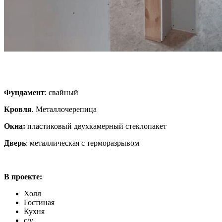
Фундамент
: свайный
Кровля
. Металлочерепица
Окна:
пластиковый двухкамерный стеклопакет
Дверь
: металлическая с терморазрывом
В проекте:
Холл
Гостиная
Кухня
с/у