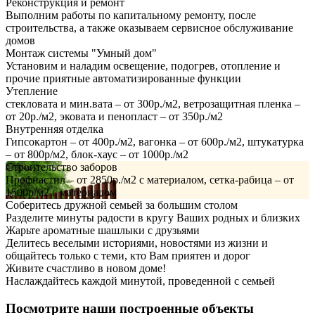
Реконструкция и ремонт
Выполним работы по капитальному ремонту, после
строительства, а также оказываем сервисное обслуживание
домов
Монтаж системы "Умный дом"
Установим и наладим освещение, подогрев, отопление и
прочие приятные автоматизированные функции
Утепление
стекловата и мин.вата – от 300р./м2, ветрозащитная пленка –
от 20р./м2, эковата и пенопласт – от 350р./м2
Внутренняя отделка
Гипсокартон – от 400р./м2, вагонка – от 600р./м2, штукатурка
– от 800р/м2, блок-хаус – от 1000р./м2
Строительство заборов
Профнастил – от 2850р./м2 с материалом, сетка-рабица – от
1500р/м2 с материалом
Соберитесь дружной семьей за большим столом
Разделите минуты радости в кругу Ваших родных и близких
Жарьте ароматные шашлыки с друзьями
Делитесь веселыми историями, новостями из жизни и
общайтесь только с теми, кто Вам приятен и дорог
Живите счастливо в новом доме!
Наслаждайтесь каждой минутой, проведенной с семьей
Посмотрите наши построенные объекты