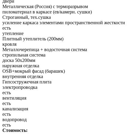
двери
Металлическая (Россия) с терморазрывом
пиломатериал в каркасе (ев/камерн. сушки)
Строганный, тех.сушка
усиление каркаса элементами пространственной жесткости
есть
утепление
Плитный утеплитель (200мм)
кровля
Металлочерепица + водосточная система
стропильная система
доска 50х200мм
наружная отделка
OSB+мокрый фасад (барашек)
внутренняя отделка
Гипсостружечная плита
электропроводка
есть
вентиляция
есть
канализация
есть
водопровод
есть
Стоимость: