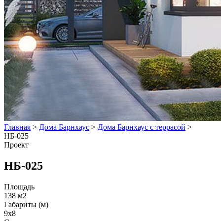
Главная
>
Дома Барнхаус
>
Дома Барнхаус с террасой
>
НБ-025
Проект
НБ-025
Площадь
138 м2
Габариты (м)
9x8