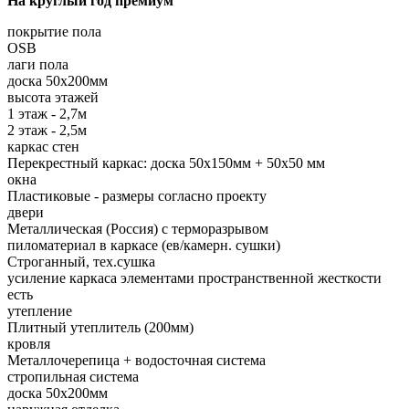
На круглый год премиум
покрытие пола
OSB
лаги пола
доска 50х200мм
высота этажей
1 этаж - 2,7м
2 этаж - 2,5м
каркас стен
Перекрестный каркас: доска 50х150мм + 50х50 мм
окна
Пластиковые - размеры согласно проекту
двери
Металлическая (Россия) с терморазрывом
пиломатериал в каркасе (ев/камерн. сушки)
Строганный, тех.сушка
усиление каркаса элементами пространственной жесткости
есть
утепление
Плитный утеплитель (200мм)
кровля
Металлочерепица + водосточная система
стропильная система
доска 50х200мм