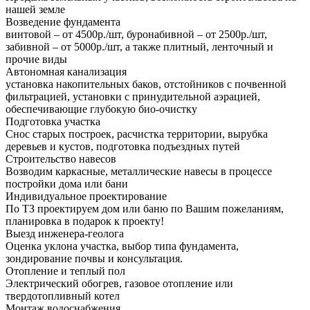
нашей земле
Возведение фундамента
винтовой – от 4500р./шт, буронабивной – от 2500р./шт,
забивной – от 5000р./шт, а также плитный, ленточный и
прочие виды
Автономная канализация
установка накопительных баков, отстойников с почвенной
фильтрацией, установки с принудительной аэрацией,
обеспечивающие глубокую био-очистку
Подготовка участка
Снос старых построек, расчистка территории, вырубка
деревьев и кустов, подготовка подъездных путей
Строительство навесов
Возводим каркасные, металлические навесы в процессе
постройки дома или бани
Индивидуальное проектирование
По ТЗ проектируем дом или баню по Вашим пожеланиям,
планировка в подарок к проекту!
Выезд инженера-геолога
Оценка уклона участка, выбор типа фундамента,
зондирование почвы и консультация.
Отопление и теплый пол
Электрический обогрев, газовое отопление или
твердотопливный котел
Монтаж водоснабжения