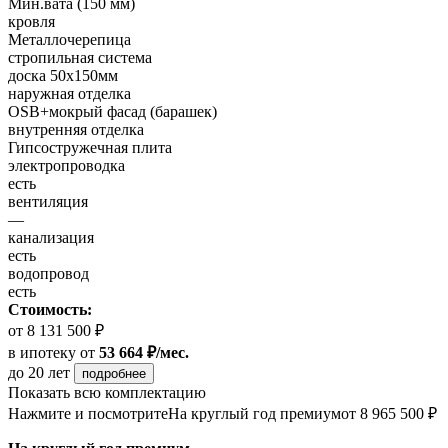
Мин.вата (150 мм)
кровля
Металлочерепица
стропильная система
доска 50х150мм
наружная отделка
OSB+мокрый фасад (барашек)
внутренняя отделка
Гипсостружечная плита
электропроводка
есть
вентиляция
—
канализация
есть
водопровод
есть
Стоимость:
от 8 131 500 ₽
в ипотеку
от
53 664 ₽/мес.
до 20 лет
подробнее
Показать всю комплектацию
Нажмите и посмотрите
На круглый год премиум
от 8 965 500 ₽