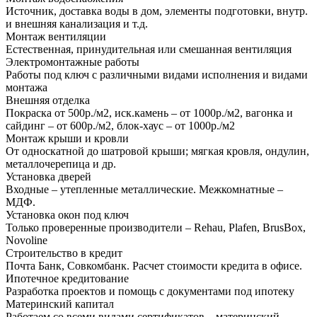
Источник, доставка воды в дом, элементы подготовки, внутр.
и внешняя канализация и т.д.
Монтаж вентиляции
Естественная, принудительная или смешанная вентиляция
Электромонтажные работы
Работы под ключ с различными видами исполнения и видами
монтажа
Внешняя отделка
Покраска от 500р./м2, иск.камень – от 1000р./м2, вагонка и
сайдинг – от 600р./м2, блок-хаус – от 1000р./м2
Монтаж крыши и кровли
От односкатной до шатровой крыши; мягкая кровля, ондулин,
металлочерепица и др.
Установка дверей
Входные – утепленные металлические. Межкомнатные –
МДФ.
Установка окон под ключ
Только проверенные производители – Rehau, Plafen, BrusBox,
Novoline
Строительство в кредит
Почта Банк, Совкомбанк. Расчет стоимости кредита в офисе.
Ипотечное кредитование
Разработка проектов и помощь с документами под ипотеку
Материнский капитал
Работаем со всеми видами сертификатов – материнский