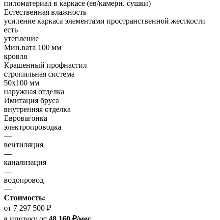
пиломатериал в каркасе (ев/камерн. сушки)
Естественная влажность
усиление каркаса элементами пространственной жесткости
есть
утепление
Мин.вата 100 мм
кровля
Крашенный профнастил
стропильная система
50х100 мм
наружная отделка
Имитация бруса
внутренняя отделка
Евровагонка
электропроводка
—
вентиляция
—
канализация
—
водопровод
—
Стоимость:
от 7 297 500 ₽
в ипотеку
от
48 160 ₽/мес.