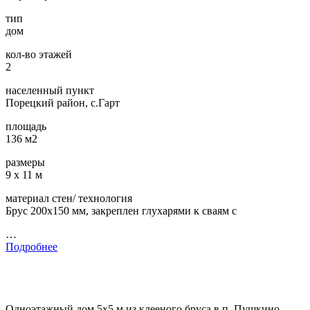
тип
дом
кол-во этажей
2
населенный пункт
Порецкий район, с.Гарт
площадь
136 м2
размеры
9 х 11 м
материал стен/ технология
Брус 200х150 мм, закреплен глухарями к сваям с
…
Подробнее
Одноэтажный дом 5х5 м из клееного бруса в п. Пушкино