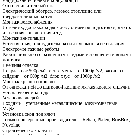
зондирование почвы и консультация.
Отопление и теплый пол
Электрический обогрев, газовое отопление или
твердотопливный котел
Монтаж водоснабжения
Источник, доставка воды в дом, элементы подготовки, внутр.
и внешняя канализация и т.д.
Монтаж вентиляции
Естественная, принудительная или смешанная вентиляция
Электромонтажные работы
Работы под ключ с различными видами исполнения и видами
монтажа
Внешняя отделка
Покраска от 500р./м2, иск.камень – от 1000р./м2, вагонка и
сайдинг – от 600р./м2, блок-хаус – от 1000р./м2
Монтаж крыши и кровли
От односкатной до шатровой крыши; мягкая кровля, ондулин,
металлочерепица и др.
Установка дверей
Входные – утепленные металлические. Межкомнатные –
МДФ.
Установка окон под ключ
Только проверенные производители – Rehau, Plafen, BrusBox,
Novoline
Строительство в кредит