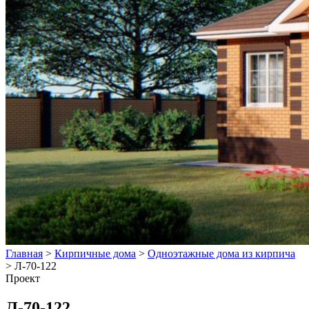
Главная
>
Кирпичные дома
>
Одноэтажные дома из кирпича
>
Л-70-122
Проект
Л-70-122