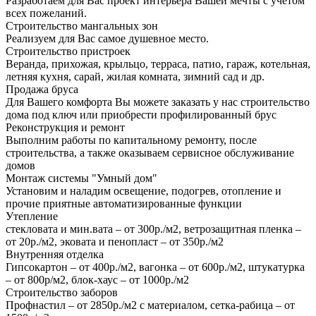
Разработаем для Вас проект интерьера Вашей мечты с учетом
всех пожеланий.
Строительство мангальных зон
Реализуем для Вас самое душевное место.
Строительство пристроек
Веранда, прихожая, крыльцо, терраса, патио, гараж, котельная,
летняя кухня, сарай, жилая комната, зимний сад и др.
Продажа бруса
Для Вашего комфорта Вы можете заказать у нас строительство
дома под ключ или приобрести профилированный брус
Реконструкция и ремонт
Выполним работы по капитальному ремонту, после
строительства, а также оказываем сервисное обслуживание
домов
Монтаж системы "Умный дом"
Установим и наладим освещение, подогрев, отопление и
прочие приятные автоматизированные функции
Утепление
стекловата и мин.вата – от 300р./м2, ветрозащитная пленка –
от 20р./м2, эковата и пенопласт – от 350р./м2
Внутренняя отделка
Гипсокартон – от 400р./м2, вагонка – от 600р./м2, штукатурка
– от 800р/м2, блок-хаус – от 1000р./м2
Строительство заборов
Профнастил – от 2850р./м2 с материалом, сетка-рабица – от