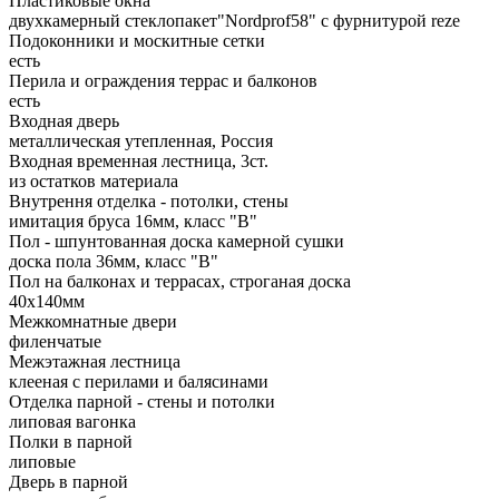
Пластиковые окна
двухкамерный стеклопакет"Nordprof58" с фурнитурой reze
Подоконники и москитные сетки
есть
Перила и ограждения террас и балконов
есть
Входная дверь
металлическая утепленная, Россия
Входная временная лестница, 3ст.
из остатков материала
Внутрення отделка - потолки, стены
имитация бруса 16мм, класс "В"
Пол - шпунтованная доска камерной сушки
доска пола 36мм, класс "B"
Пол на балконах и террасах, строганая доска
40x140мм
Межкомнатные двери
филенчатые
Межэтажная лестница
клееная с перилами и балясинами
Отделка парной - стены и потолки
липовая вагонка
Полки в парной
липовые
Дверь в парной