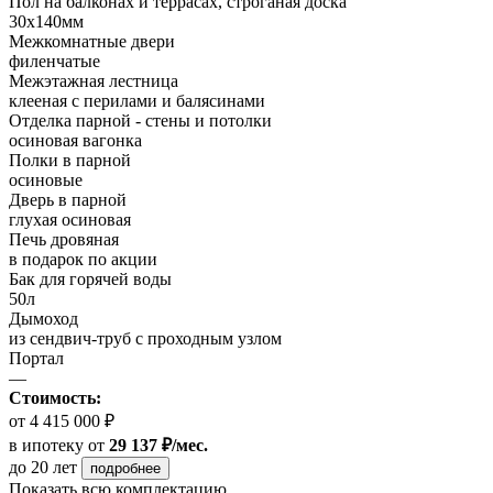
Пол на балконах и террасах, строганая доска
30x140мм
Межкомнатные двери
филенчатые
Межэтажная лестница
клееная с перилами и балясинами
Отделка парной - стены и потолки
осиновая вагонка
Полки в парной
осиновые
Дверь в парной
глухая осиновая
Печь дровяная
в подарок по акции
Бак для горячей воды
50л
Дымоход
из сендвич-труб с проходным узлом
Портал
—
Стоимость:
от 4 415 000 ₽
в ипотеку
от
29 137 ₽/мес.
до 20 лет
подробнее
Показать всю комплектацию