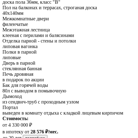
доска пола 36мм, класс "B"
Пол на балконах и террасах, строганая доска
40x140мм
Межкомнатные двери
филенчатые
Межэтажная лестница
клееная с перилами и балясинами
Отделка парной - стены и потолки
липовая вагонка
Полки в парной
липовые
Дверь в парной
стеклянная банная
Печь дровяная
в подарок по акции
Бак для горячей воды
80л с выводом в помывочную
Дымоход
из сендвич-труб с проходным узлом
Портал
выведен в комнату отдыха с кладкой лицевым кирпичом
Стоимость:
от 4 330 000 ₽
в ипотеку
от
28 576 ₽/мес.
до 20 лет