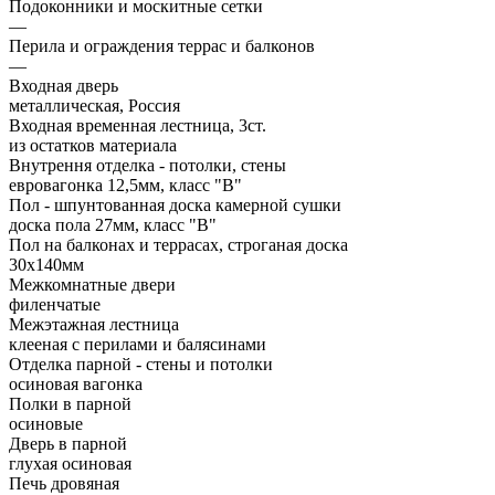
Подоконники и москитные сетки
—
Перила и ограждения террас и балконов
—
Входная дверь
металлическая, Россия
Входная временная лестница, 3ст.
из остатков материала
Внутрення отделка - потолки, стены
евровагонка 12,5мм, класс "В"
Пол - шпунтованная доска камерной сушки
доска пола 27мм, класс "B"
Пол на балконах и террасах, строганая доска
30x140мм
Межкомнатные двери
филенчатые
Межэтажная лестница
клееная с перилами и балясинами
Отделка парной - стены и потолки
осиновая вагонка
Полки в парной
осиновые
Дверь в парной
глухая осиновая
Печь дровяная