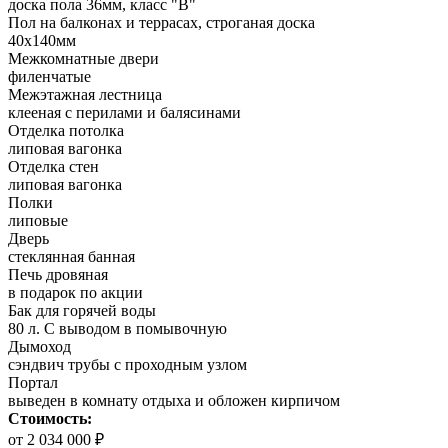
доска пола 36мм, класс "B"
Пол на балконах и террасах, строганая доска
40х140мм
Межкомнатные двери
филенчатые
Межэтажная лестница
клееная с перилами и балясинами
Отделка потолка
липовая вагонка
Отделка стен
липовая вагонка
Полки
липовые
Дверь
стеклянная банная
Печь дровяная
в подарок по акции
Бак для горячей воды
80 л. С выводом в помывочную
Дымоход
сэндвич трубы с проходным узлом
Портал
выведен в комнату отдыха и обложен кирпичом
Стоимость:
от 2 034 000 ₽