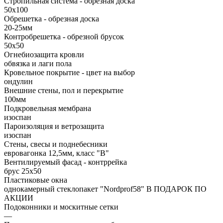
Стропильная система - обрезная доска
50х100
Обрешетка - обрезная доска
20-25мм
Контробрешетка - обрезной брусок
50x50
Огнебиозащита кровли
обвязка и лаги пола
Кровельное покрытие - цвет на выбор
ондулин
Внешние стены, пол и перекрытие
100мм
Подкровельная мембрана
изоспан
Пароизоляция и ветрозащита
изоспан
Стены, свесы и поднебесники
евровагонка 12,5мм, класс "В"
Вентилируемый фасад - контррейка
брус 25х50
Пластиковые окна
однокамерный стеклопакет "Nordprof58" В ПОДАРОК ПО
АКЦИИ
Подоконники и москитные сетки
—