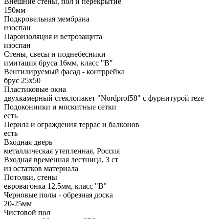
Внешние стены, пол и перекрытие
150мм
Подкровельная мембрана
изоспан
Пароизоляция и ветрозащита
изоспан
Стены, свесы и поднебесники
имитация бруса 16мм, класс "В"
Вентилируемый фасад - контррейка
брус 25х50
Пластиковые окна
двухкамерный стеклопакет "Nordprof58" c фурнитурой reze
Подоконники и москитные сетки
есть
Перила и ограждения террас и балконов
есть
Входная дверь
металлическая утепленная, Россия
Входная временная лестница, 3 ст
из остатков материала
Потолки, стены
евровагонка 12,5мм, класс "В"
Черновые полы - обрезная доска
20-25мм
Чистовой пол