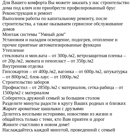
Для Вашего комфорта Вы можете заказать у нас строительство
дома под ключ или приобрести профилированный брус
Реконструкция и ремонт
Выполним работы по капитальному ремонту, после
строительства, а также оказываем сервисное обслуживание
домов
Монтаж системы "Умный дом"
Установим и наладим освещение, подогрев, отопление и
прочие приятные автоматизированные функции
Утепление
стекловата и мин.вата – от 300р./м2, ветрозащитная пленка –
от 20р./м2, эковата и пенопласт – от 350р./м2
Внутренняя отделка
Гипсокартон – от 400р./м2, вагонка – от 600р./м2, штукатурка
– от 800р/м2, блок-хаус – от 1000р./м2
Строительство заборов
Профнастил – от 2850р./м2 с материалом, сетка-рабица – от
1500р/м2 с материалом
Соберитесь дружной семьей за большим столом
Разделите минуты радости в кругу Ваших родных и близких
Жарьте ароматные шашлыки с друзьями
Делитесь веселыми историями, новостями из жизни и
общайтесь только с теми, кто Вам приятен и дорог
Живите счастливо в новом доме!
Наслаждайтесь каждой минутой, проведенной с семьей