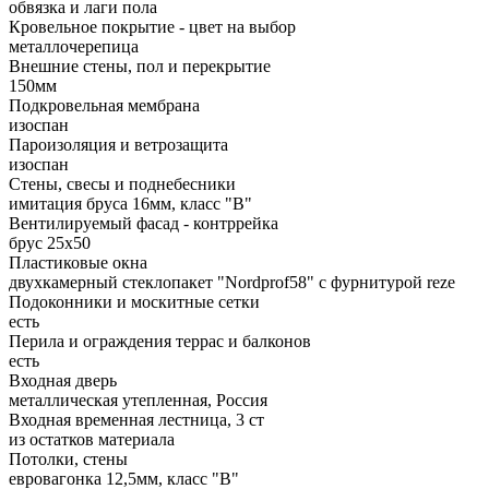
обвязка и лаги пола
Кровельное покрытие - цвет на выбор
металлочерепица
Внешние стены, пол и перекрытие
150мм
Подкровельная мембрана
изоспан
Пароизоляция и ветрозащита
изоспан
Стены, свесы и поднебесники
имитация бруса 16мм, класс "В"
Вентилируемый фасад - контррейка
брус 25х50
Пластиковые окна
двухкамерный стеклопакет "Nordprof58" c фурнитурой reze
Подоконники и москитные сетки
есть
Перила и ограждения террас и балконов
есть
Входная дверь
металлическая утепленная, Россия
Входная временная лестница, 3 ст
из остатков материала
Потолки, стены
евровагонка 12,5мм, класс "В"