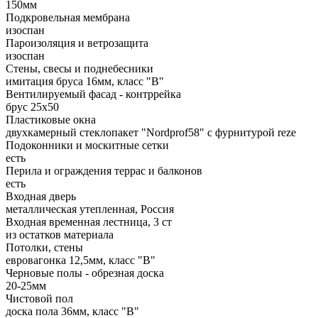
150мм
Подкровельная мембрана
изоспан
Пароизоляция и ветрозащита
изоспан
Стены, свесы и поднебесники
имитация бруса 16мм, класс "В"
Вентилируемый фасад - контррейка
брус 25х50
Пластиковые окна
двухкамерный стеклопакет "Nordprof58" c фурнитурой reze
Подоконники и москитные сетки
есть
Перила и ограждения террас и балконов
есть
Входная дверь
металлическая утепленная, Россия
Входная временная лестница, 3 ст
из остатков материала
Потолки, стены
евровагонка 12,5мм, класс "В"
Черновые полы - обрезная доска
20-25мм
Чистовой пол
доска пола 36мм, класс "B"