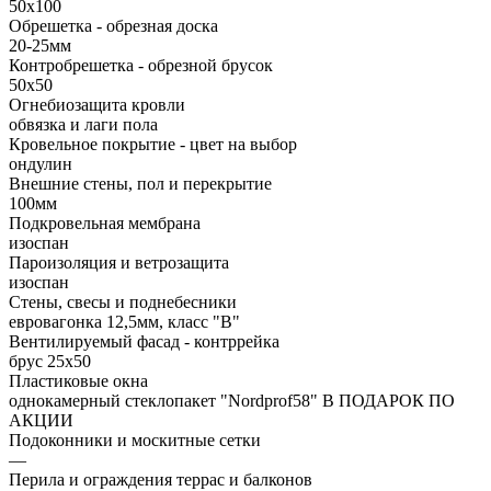
50х100
Обрешетка - обрезная доска
20-25мм
Контробрешетка - обрезной брусок
50x50
Огнебиозащита кровли
обвязка и лаги пола
Кровельное покрытие - цвет на выбор
ондулин
Внешние стены, пол и перекрытие
100мм
Подкровельная мембрана
изоспан
Пароизоляция и ветрозащита
изоспан
Стены, свесы и поднебесники
евровагонка 12,5мм, класс "В"
Вентилируемый фасад - контррейка
брус 25х50
Пластиковые окна
однокамерный стеклопакет "Nordprof58" В ПОДАРОК ПО
АКЦИИ
Подоконники и москитные сетки
—
Перила и ограждения террас и балконов