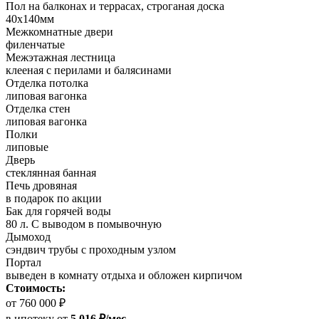
Пол на балконах и террасах, строганая доска
40х140мм
Межкомнатные двери
филенчатые
Межэтажная лестница
клееная с перилами и балясинами
Отделка потолка
липовая вагонка
Отделка стен
липовая вагонка
Полки
липовые
Дверь
стеклянная банная
Печь дровяная
в подарок по акции
Бак для горячей воды
80 л. С выводом в помывочную
Дымоход
сэндвич трубы с проходным узлом
Портал
выведен в комнату отдыха и обложен кирпичом
Стоимость:
от 760 000 ₽
в ипотеку
от
5 016 ₽/мес.