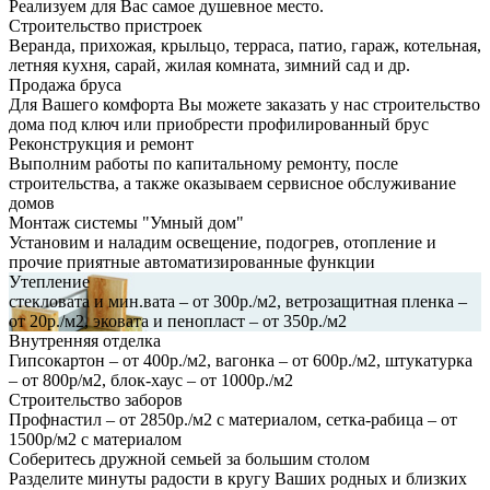
Реализуем для Вас самое душевное место.
Строительство пристроек
Веранда, прихожая, крыльцо, терраса, патио, гараж, котельная,
летняя кухня, сарай, жилая комната, зимний сад и др.
Продажа бруса
Для Вашего комфорта Вы можете заказать у нас строительство
дома под ключ или приобрести профилированный брус
Реконструкция и ремонт
Выполним работы по капитальному ремонту, после
строительства, а также оказываем сервисное обслуживание
домов
Монтаж системы "Умный дом"
Установим и наладим освещение, подогрев, отопление и
прочие приятные автоматизированные функции
Утепление
стекловата и мин.вата – от 300р./м2, ветрозащитная пленка –
от 20р./м2, эковата и пенопласт – от 350р./м2
Внутренняя отделка
Гипсокартон – от 400р./м2, вагонка – от 600р./м2, штукатурка
– от 800р/м2, блок-хаус – от 1000р./м2
Строительство заборов
Профнастил – от 2850р./м2 с материалом, сетка-рабица – от
1500р/м2 с материалом
Соберитесь дружной семьей за большим столом
Разделите минуты радости в кругу Ваших родных и близких