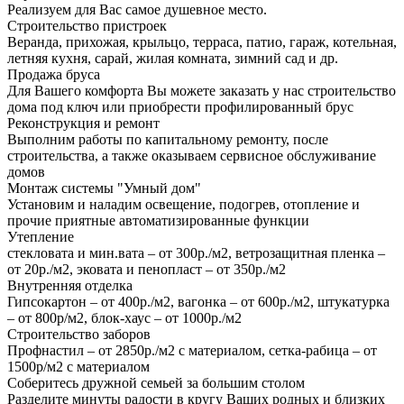
Реализуем для Вас самое душевное место.
Строительство пристроек
Веранда, прихожая, крыльцо, терраса, патио, гараж, котельная,
летняя кухня, сарай, жилая комната, зимний сад и др.
Продажа бруса
Для Вашего комфорта Вы можете заказать у нас строительство
дома под ключ или приобрести профилированный брус
Реконструкция и ремонт
Выполним работы по капитальному ремонту, после
строительства, а также оказываем сервисное обслуживание
домов
Монтаж системы "Умный дом"
Установим и наладим освещение, подогрев, отопление и
прочие приятные автоматизированные функции
Утепление
стекловата и мин.вата – от 300р./м2, ветрозащитная пленка –
от 20р./м2, эковата и пенопласт – от 350р./м2
Внутренняя отделка
Гипсокартон – от 400р./м2, вагонка – от 600р./м2, штукатурка
– от 800р/м2, блок-хаус – от 1000р./м2
Строительство заборов
Профнастил – от 2850р./м2 с материалом, сетка-рабица – от
1500р/м2 с материалом
Соберитесь дружной семьей за большим столом
Разделите минуты радости в кругу Ваших родных и близких