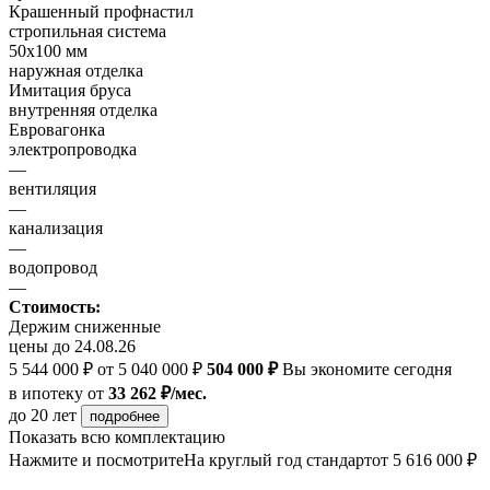
Крашенный профнастил
стропильная система
50х100 мм
наружная отделка
Имитация бруса
внутренняя отделка
Евровагонка
электропроводка
—
вентиляция
—
канализация
—
водопровод
—
Стоимость:
Держим сниженные
цены до 24.08.26
5 544 000 ₽
от 5 040 000 ₽
504 000 ₽
Вы экономите сегодня
в ипотеку
от
33 262 ₽/мес.
до 20 лет
подробнее
Показать всю комплектацию
Нажмите и посмотрите
На круглый год стандарт
от 5 616 000 ₽