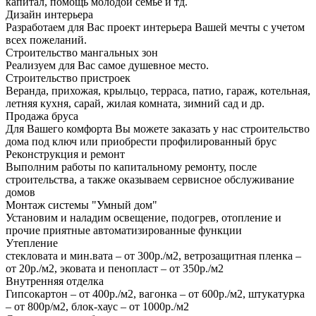
капитал, помощь молодой семье и тд.
Дизайн интерьера
Разработаем для Вас проект интерьера Вашей мечты с учетом
всех пожеланий.
Строительство мангальных зон
Реализуем для Вас самое душевное место.
Строительство пристроек
Веранда, прихожая, крыльцо, терраса, патио, гараж, котельная,
летняя кухня, сарай, жилая комната, зимний сад и др.
Продажа бруса
Для Вашего комфорта Вы можете заказать у нас строительство
дома под ключ или приобрести профилированный брус
Реконструкция и ремонт
Выполним работы по капитальному ремонту, после
строительства, а также оказываем сервисное обслуживание
домов
Монтаж системы "Умный дом"
Установим и наладим освещение, подогрев, отопление и
прочие приятные автоматизированные функции
Утепление
стекловата и мин.вата – от 300р./м2, ветрозащитная пленка –
от 20р./м2, эковата и пенопласт – от 350р./м2
Внутренняя отделка
Гипсокартон – от 400р./м2, вагонка – от 600р./м2, штукатурка
– от 800р/м2, блок-хаус – от 1000р./м2