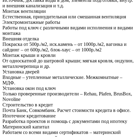
Источник, доставка воды в дом, элементы подготовки, внутр.
и внешняя канализация и т.д.
Монтаж вентиляции
Естественная, принудительная или смешанная вентиляция
Электромонтажные работы
Работы под ключ с различными видами исполнения и видами
монтажа
Внешняя отделка
Покраска от 500р./м2, иск.камень – от 1000р./м2, вагонка и
сайдинг – от 600р./м2, блок-хаус – от 1000р./м2
Монтаж крыши и кровли
От односкатной до шатровой крыши; мягкая кровля, ондулин,
металлочерепица и др.
Установка дверей
Входные – утепленные металлические. Межкомнатные –
МДФ.
Установка окон под ключ
Только проверенные производители – Rehau, Plafen, BrusBox,
Novoline
Строительство в кредит
Почта Банк, Совкомбанк. Расчет стоимости кредита в офисе.
Ипотечное кредитование
Разработка проектов и помощь с документами под ипотеку
Материнский капитал
Работаем со всеми видами сертификатов – материнский