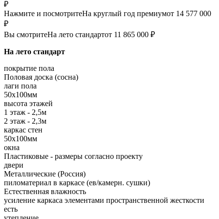
₽
Нажмите и посмотрите
На круглый год премиум
от 14 577 000
₽
Вы смотрите
На лето стандарт
от 11 865 000 ₽
На лето стандарт
покрытие пола
Половая доска (сосна)
лаги пола
50х100мм
высота этажей
1 этаж - 2,5м
2 этаж - 2,3м
каркас стен
50х100мм
окна
Пластиковые - размеры согласно проекту
двери
Металлические (Россия)
пиломатериал в каркасе (ев/камерн. сушки)
Естественная влажность
усиление каркаса элементами пространственной жесткости
есть
утепление