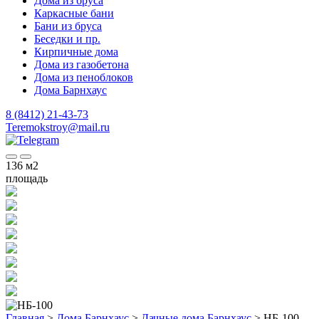
Дома из бруса
Каркасные бани
Бани из бруса
Беседки и пр.
Кирпичные дома
Дома из газобетона
Дома из пеноблоков
Дома Барнхаус
8 (8412) 21-43-73
Teremokstroy@mail.ru
136
м2
площадь
Главная
>
Дома Барнхаус
>
Дачные дома Барнхаус
>
НБ-100