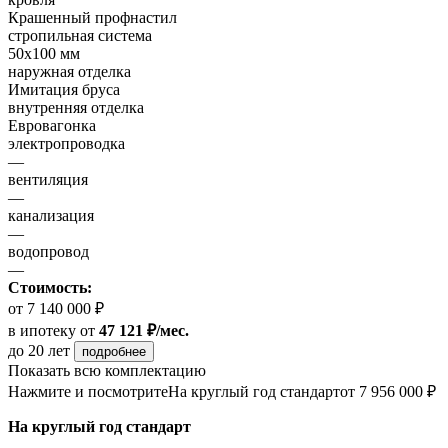
Крашенный профнастил
стропильная система
50х100 мм
наружная отделка
Имитация бруса
внутренняя отделка
Евровагонка
электропроводка
—
вентиляция
—
канализация
—
водопровод
—
Стоимость:
от 7 140 000 ₽
в ипотеку
от
47 121 ₽/мес.
до 20 лет
подробнее
Показать всю комплектацию
Нажмите и посмотрите
На круглый год стандарт
от 7 956 000 ₽
На круглый год стандарт