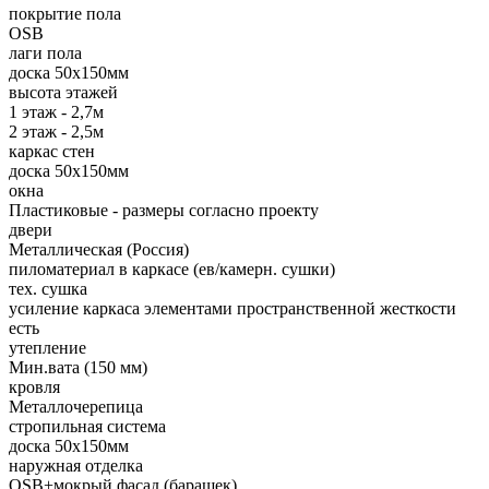
покрытие пола
OSB
лаги пола
доска 50х150мм
высота этажей
1 этаж - 2,7м
2 этаж - 2,5м
каркас стен
доска 50х150мм
окна
Пластиковые - размеры согласно проекту
двери
Металлическая (Россия)
пиломатериал в каркасе (ев/камерн. сушки)
тех. сушка
усиление каркаса элементами пространственной жесткости
есть
утепление
Мин.вата (150 мм)
кровля
Металлочерепица
стропильная система
доска 50х150мм
наружная отделка
OSB+мокрый фасад (барашек)