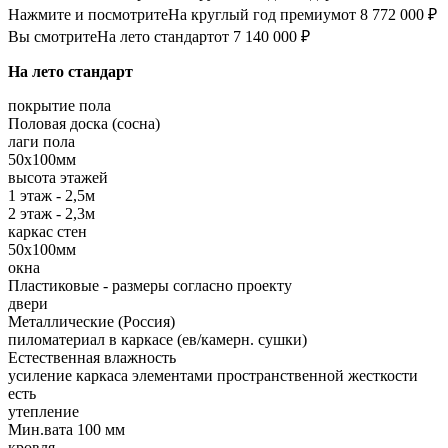
Нажмите и посмотрите
На круглый год премиум
от 8 772 000 ₽
Вы смотрите
На лето стандарт
от 7 140 000 ₽
На лето стандарт
покрытие пола
Половая доска (сосна)
лаги пола
50х100мм
высота этажей
1 этаж - 2,5м
2 этаж - 2,3м
каркас стен
50х100мм
окна
Пластиковые - размеры согласно проекту
двери
Металлические (Россия)
пиломатериал в каркасе (ев/камерн. сушки)
Естественная влажность
усиление каркаса элементами пространственной жесткости
есть
утепление
Мин.вата 100 мм
кровля