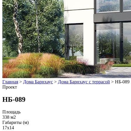
Главная
>
Дома Барнхаус
>
Дома Барнхаус с террасой
>
НБ-089
Проект
НБ-089
Площадь
338 м2
Габариты (м)
17x14