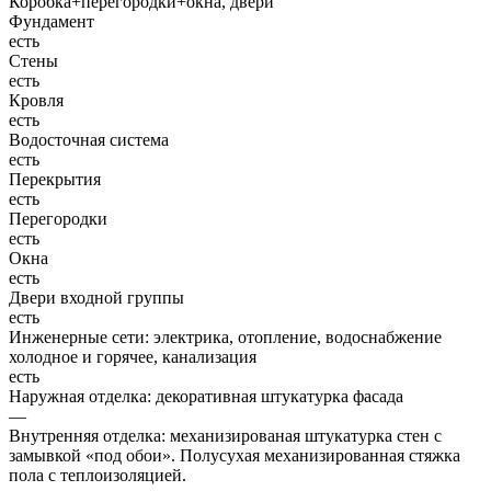
Коробка+перегородки+окна, двери
Фундамент
есть
Стены
есть
Кровля
есть
Водосточная система
есть
Перекрытия
есть
Перегородки
есть
Окна
есть
Двери входной группы
есть
Инженерные сети: электрика, отопление, водоснабжение
холодное и горячее, канализация
есть
Наружная отделка: декоративная штукатурка фасада
—
Внутренняя отделка: механизированая штукатурка стен с
замывкой «под обои». Полусухая механизированная стяжка
пола с теплоизоляцией.