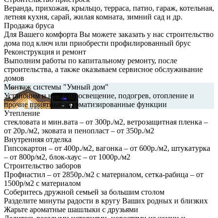
Веранда, прихожая, крыльцо, терраса, патио, гараж, котельная,
летняя кухня, сарай, жилая комната, зимний сад и др.
Продажа бруса
Для Вашего комфорта Вы можете заказать у нас строительство
дома под ключ или приобрести профилированный брус
Реконструкция и ремонт
Выполним работы по капитальному ремонту, после
строительства, а также оказываем сервисное обслуживание
домов
Монтаж системы "Умный дом"
Установим и наладим освещение, подогрев, отопление и
прочие приятные автоматизированные функции
Утепление
стекловата и мин.вата – от 300р./м2, ветрозащитная пленка –
от 20р./м2, эковата и пенопласт – от 350р./м2
Внутренняя отделка
Гипсокартон – от 400р./м2, вагонка – от 600р./м2, штукатурка
– от 800р/м2, блок-хаус – от 1000р./м2
Строительство заборов
Профнастил – от 2850р./м2 с материалом, сетка-рабица – от
1500р/м2 с материалом
Соберитесь дружной семьей за большим столом
Разделите минуты радости в кругу Ваших родных и близких
Жарьте ароматные шашлыки с друзьями