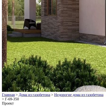
Главная
>
Дома из газобетона
>
Недорогие дома из газобетона
>
Г-69-350
Проект