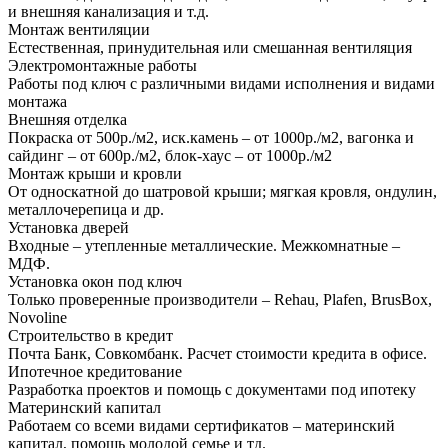
и внешняя канализация и т.д.
Монтаж вентиляции
Естественная, принудительная или смешанная вентиляция
Электромонтажные работы
Работы под ключ с различными видами исполнения и видами
монтажа
Внешняя отделка
Покраска от 500р./м2, иск.камень – от 1000р./м2, вагонка и
сайдинг – от 600р./м2, блок-хаус – от 1000р./м2
Монтаж крыши и кровли
От односкатной до шатровой крыши; мягкая кровля, ондулин,
металлочерепица и др.
Установка дверей
Входные – утепленные металлические. Межкомнатные –
МДФ.
Установка окон под ключ
Только проверенные производители – Rehau, Plafen, BrusBox,
Novoline
Строительство в кредит
Почта Банк, Совкомбанк. Расчет стоимости кредита в офисе.
Ипотечное кредитование
Разработка проектов и помощь с документами под ипотеку
Материнский капитал
Работаем со всеми видами сертификатов – материнский
капитал, помощь молодой семье и тд.