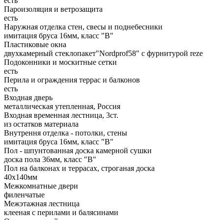
есть
Пароизоляция и ветрозащита
есть
Наружная отделка стен, свесы и поднебесники
имитация бруса 16мм, класс "В"
Пластиковые окна
двухкамерный стеклопакет"Nordprof58" с фурнитурой reze
Подоконники и москитные сетки
есть
Перила и ограждения террас и балконов
есть
Входная дверь
металлическая утепленная, Россия
Входная временная лестница, 3ст.
из остатков материала
Внутрення отделка - потолки, стены
имитация бруса 16мм, класс "В"
Пол - шпунтованная доска камерной сушки
доска пола 36мм, класс "B"
Пол на балконах и террасах, строганая доска
40x140мм
Межкомнатные двери
филенчатые
Межэтажная лестница
клееная с перилами и балясинами