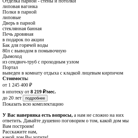
Отделка парной - стены и потолки
липовая вагонка
Полки в парной
липовые
Дверь в парной
стеклянная банная
Печь дровяная
в подарок по акции
Бак для горячей воды
80л с выводом в помывочную
Дымоход
из сендвич-труб с проходным узлом
Портал
выведен в комнату отдыха с кладкой лицевым кирпичом
Стоимость:
от 1 245 400 ₽
в ипотеку
от
8 219 ₽/мес.
до 20 лет
подробнее
Показать всю комплектацию
У Вас наверняка есть вопросы,
а нам не сложно на них
ответить. Давайте душевно поговорим о том, какой дом мы
Вам построим!
Расскажите нам,
какой дом Вы хотите!