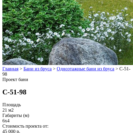
Главная
>
Бани из бруса
>
Одноэтажные бани из бруса
>
C-51-
98
Проект бани
C-51-98
Площадь
21 м2
Габариты (м)
6x4
Стоимость проекта от:
45 000 р.