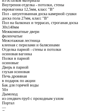
из остатков материала
Внутрення отделка - потолки, стены
евровагонка 12,5мм, класс "В"
Пол - шпунтованная доска камерной сушки
доска пола 27мм, класс "B"
Пол на балконах и террасах, строганая доска
30x140мм
Межкомнатные двери
филенчатые
Межэтажная лестница
клееная с перилами и балясинами
Отделка парной - стены и потолки
осиновая вагонка
Полки в парной
осиновые
Дверь в парной
глухая осиновая
Печь дровяная
в подарок по акции
Бак для горячей воды
50л
Дымоход
из сендвич-труб с проходным узлом
Портал
—