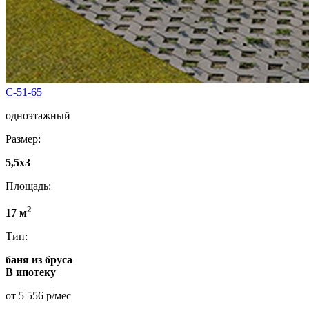
C-51-65
одноэтажный
Размер:
5,5x3
Площадь:
2
17 м
Тип:
баня из бруса
В ипотеку
от 5 556 р/мес