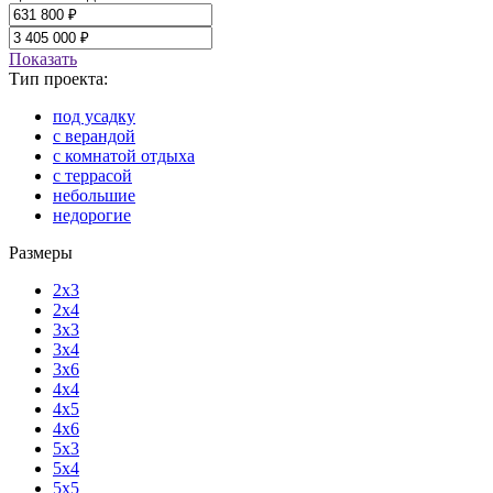
Показать
Тип проекта:
под усадку
с верандой
с комнатой отдыха
с террасой
небольшие
недорогие
Размеры
2x3
2x4
3x3
3x4
3x6
4x4
4x5
4x6
5x3
5x4
5x5