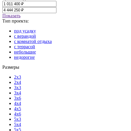
Показать
Тип проекта:
под усадку
с верандой
с комнатой отдыха
с террасой
небольшие
недорогие
Размеры
2x3
2x4
3x3
3x4
3x6
4x4
4x5
4x6
5x3
5x4
5x5