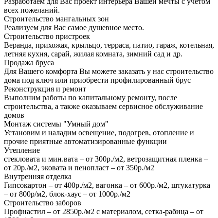
Разработаем для Вас проект интерьера Вашей мечты с учетом
всех пожеланий.
Строительство мангальных зон
Реализуем для Вас самое душевное место.
Строительство пристроек
Веранда, прихожая, крыльцо, терраса, патио, гараж, котельная,
летняя кухня, сарай, жилая комната, зимний сад и др.
Продажа бруса
Для Вашего комфорта Вы можете заказать у нас строительство
дома под ключ или приобрести профилированный брус
Реконструкция и ремонт
Выполним работы по капитальному ремонту, после
строительства, а также оказываем сервисное обслуживание
домов
Монтаж системы "Умный дом"
Установим и наладим освещение, подогрев, отопление и
прочие приятные автоматизированные функции
Утепление
стекловата и мин.вата – от 300р./м2, ветрозащитная пленка –
от 20р./м2, эковата и пенопласт – от 350р./м2
Внутренняя отделка
Гипсокартон – от 400р./м2, вагонка – от 600р./м2, штукатурка
– от 800р/м2, блок-хаус – от 1000р./м2
Строительство заборов
Профнастил – от 2850р./м2 с материалом, сетка-рабица – от