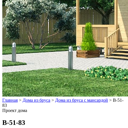
Главная
>
Дома из бруса
>
Дома из бруса с мансардой
>
B-51-
83
Проект дома
B-51-83