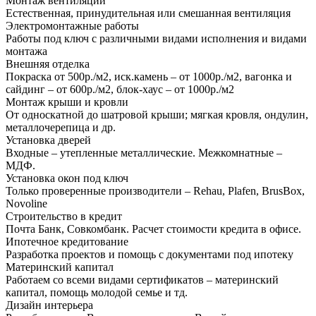
Монтаж вентиляции
Естественная, принудительная или смешанная вентиляция
Электромонтажные работы
Работы под ключ с различными видами исполнения и видами
монтажа
Внешняя отделка
Покраска от 500р./м2, иск.камень – от 1000р./м2, вагонка и
сайдинг – от 600р./м2, блок-хаус – от 1000р./м2
Монтаж крыши и кровли
От односкатной до шатровой крыши; мягкая кровля, ондулин,
металлочерепица и др.
Установка дверей
Входные – утепленные металлические. Межкомнатные –
МДФ.
Установка окон под ключ
Только проверенные производители – Rehau, Plafen, BrusBox,
Novoline
Строительство в кредит
Почта Банк, Совкомбанк. Расчет стоимости кредита в офисе.
Ипотечное кредитование
Разработка проектов и помощь с документами под ипотеку
Материнский капитал
Работаем со всеми видами сертификатов – материнский
капитал, помощь молодой семье и тд.
Дизайн интерьера