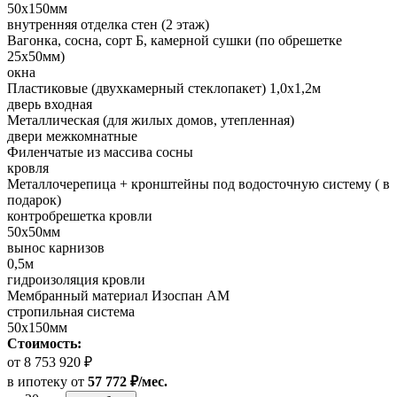
50х150мм
внутренняя отделка стен (2 этаж)
Вагонка, сосна, сорт Б, камерной сушки (по обрешетке
25х50мм)
окна
Пластиковые (двухкамерный стеклопакет) 1,0х1,2м
дверь входная
Металлическая (для жилых домов, утепленная)
двери межкомнатные
Филенчатые из массива сосны
кровля
Металлочерепица + кронштейны под водосточную систему ( в
подарок)
контробрешетка кровли
50х50мм
вынос карнизов
0,5м
гидроизоляция кровли
Мембранный материал Изоспан АМ
стропильная система
50х150мм
Стоимость:
от 8 753 920 ₽
в ипотеку
от
57 772 ₽/мес.