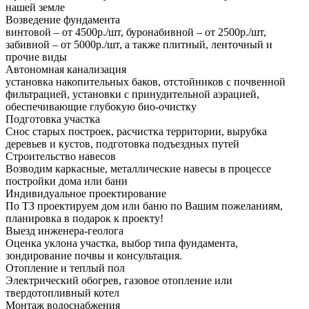
нашей земле
Возведение фундамента
винтовой – от 4500р./шт, буронабивной – от 2500р./шт,
забивной – от 5000р./шт, а также плитный, ленточный и
прочие виды
Автономная канализация
установка накопительных баков, отстойников с почвенной
фильтрацией, установки с принудительной аэрацией,
обеспечивающие глубокую био-очистку
Подготовка участка
Снос старых построек, расчистка территории, вырубка
деревьев и кустов, подготовка подъездных путей
Строительство навесов
Возводим каркасные, металлические навесы в процессе
постройки дома или бани
Индивидуальное проектирование
По ТЗ проектируем дом или баню по Вашим пожеланиям,
планировка в подарок к проекту!
Выезд инженера-геолога
Оценка уклона участка, выбор типа фундамента,
зондирование почвы и консультация.
Отопление и теплый пол
Электрический обогрев, газовое отопление или
твердотопливный котел
Монтаж водоснабжения