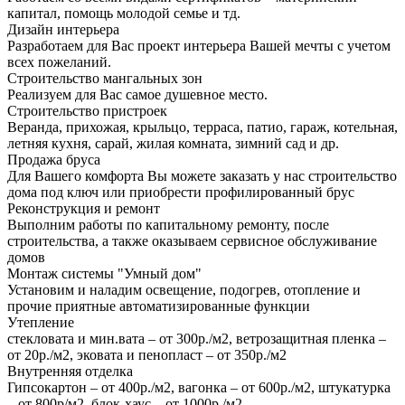
капитал, помощь молодой семье и тд.
Дизайн интерьера
Разработаем для Вас проект интерьера Вашей мечты с учетом
всех пожеланий.
Строительство мангальных зон
Реализуем для Вас самое душевное место.
Строительство пристроек
Веранда, прихожая, крыльцо, терраса, патио, гараж, котельная,
летняя кухня, сарай, жилая комната, зимний сад и др.
Продажа бруса
Для Вашего комфорта Вы можете заказать у нас строительство
дома под ключ или приобрести профилированный брус
Реконструкция и ремонт
Выполним работы по капитальному ремонту, после
строительства, а также оказываем сервисное обслуживание
домов
Монтаж системы "Умный дом"
Установим и наладим освещение, подогрев, отопление и
прочие приятные автоматизированные функции
Утепление
стекловата и мин.вата – от 300р./м2, ветрозащитная пленка –
от 20р./м2, эковата и пенопласт – от 350р./м2
Внутренняя отделка
Гипсокартон – от 400р./м2, вагонка – от 600р./м2, штукатурка
– от 800р/м2, блок-хаус – от 1000р./м2