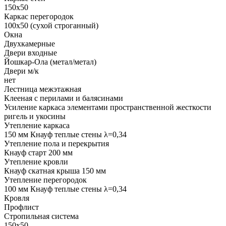
150х50
Каркас перегородок
100х50 (сухой строганный)
Окна
Двухкамерные
Двери входные
Йошкар-Ола (метал/метал)
Двери м/к
нет
Лестница межэтажная
Клееная с перилами и балясинами
Усиление каркаса элементами пространственной жесткости
ригель и укосины
Утепление каркаса
150 мм Кнауф теплые стены λ=0,34
Утепление пола и перекрытия
Кнауф старт 200 мм
Утепление кровли
Кнауф скатная крыша 150 мм
Утепление перегородок
100 мм Кнауф теплые стены λ=0,34
Кровля
Профлист
Стропильная система
150х50