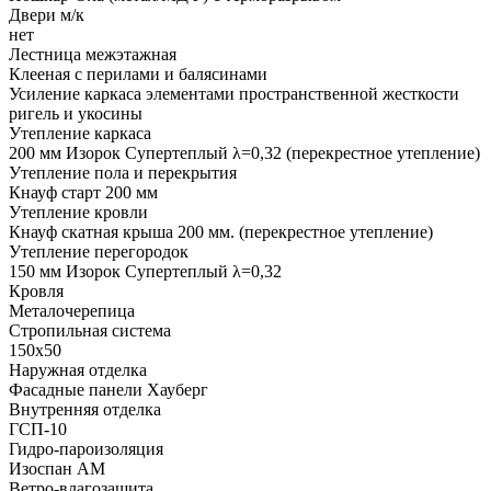
Двери м/к
нет
Лестница межэтажная
Клееная с перилами и балясинами
Усиление каркаса элементами пространственной жесткости
ригель и укосины
Утепление каркаса
200 мм Изорок Супертеплый λ=0,32 (перекрестное утепление)
Утепление пола и перекрытия
Кнауф старт 200 мм
Утепление кровли
Кнауф скатная крыша 200 мм. (перекрестное утепление)
Утепление перегородок
150 мм Изорок Супертеплый λ=0,32
Кровля
Металочерепица
Стропильная система
150х50
Наружная отделка
Фасадные панели Хауберг
Внутренняя отделка
ГСП-10
Гидро-пароизоляция
Изоспан АМ
Ветро-влагозащита