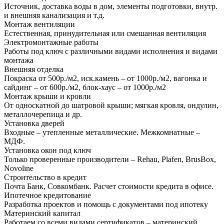
Источник, доставка воды в дом, элементы подготовки, внутр.
и внешняя канализация и т.д.
Монтаж вентиляции
Естественная, принудительная или смешанная вентиляция
Электромонтажные работы
Работы под ключ с различными видами исполнения и видами
монтажа
Внешняя отделка
Покраска от 500р./м2, иск.камень – от 1000р./м2, вагонка и
сайдинг – от 600р./м2, блок-хаус – от 1000р./м2
Монтаж крыши и кровли
От односкатной до шатровой крыши; мягкая кровля, ондулин,
металлочерепица и др.
Установка дверей
Входные – утепленные металлические. Межкомнатные –
МДФ.
Установка окон под ключ
Только проверенные производители – Rehau, Plafen, BrusBox,
Novoline
Строительство в кредит
Почта Банк, Совкомбанк. Расчет стоимости кредита в офисе.
Ипотечное кредитование
Разработка проектов и помощь с документами под ипотеку
Материнский капитал
Работаем со всеми видами сертификатов – материнский