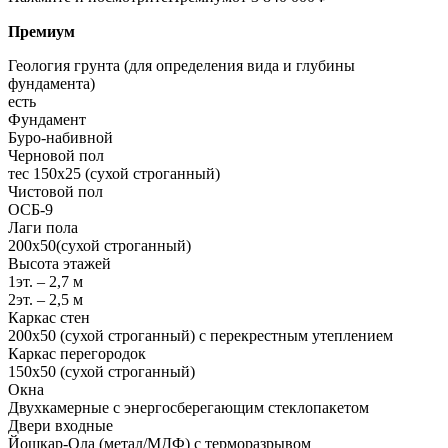
Премиум
Геология грунта (для определения вида и глубины
фундамента)
есть
Фундамент
Буро-набивной
Черновой пол
тес 150х25 (сухой строганный)
Чистовой пол
ОСБ-9
Лаги пола
200х50(сухой строганный)
Высота этажей
1эт. – 2,7 м
2эт. – 2,5 м
Каркас стен
200х50 (сухой строганный) с перекрестным утеплением
Каркас перегородок
150х50 (сухой строганный)
Окна
Двухкамерные с энергосберегающим стеклопакетом
Двери входные
Йошкар-Ола (метал/МДФ) с терморазрывом