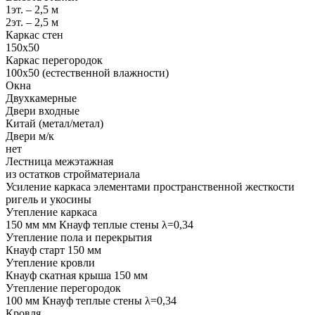
1эт. – 2,5 м
2эт. – 2,5 м
Каркас стен
150х50
Каркас перегородок
100х50 (естественной влажности)
Окна
Двухкамерные
Двери входные
Китай (метал/метал)
Двери м/к
нет
Лестница межэтажная
из остатков стройматериала
Усиление каркаса элементами пространственной жесткости
ригель и укосины
Утепление каркаса
150 мм мм Кнауф теплые стены λ=0,34
Утепление пола и перекрытия
Кнауф старт 150 мм
Утепление кровли
Кнауф скатная крыша 150 мм
Утепление перегородок
100 мм Кнауф теплые стены λ=0,34
Кровля