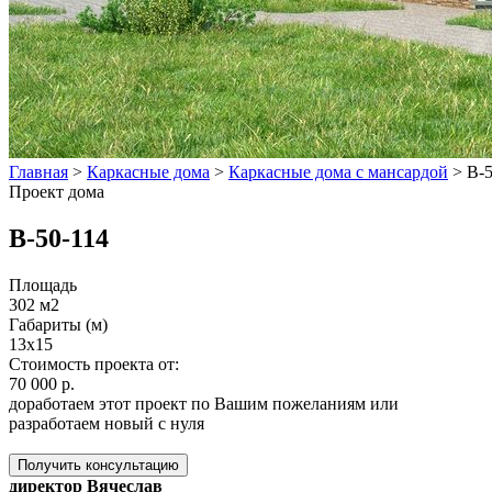
Главная
>
Каркасные дома
>
Каркасные дома с мансардой
>
B-5
Проект дома
B-50-114
Площадь
302 м2
Габариты (м)
13х15
Стоимость проекта от:
70 000 р.
доработаем этот проект по Вашим пожеланиям или
разработаем новый с нуля
Получить консультацию
директор Вячеслав