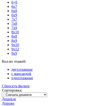
6×6
6x7
6x8
6x9
7x7
7x8
7x9
8x10
8x8
8x9
9x10
9x12
9x9
Кол-во этажей:
двухэтажные
с мансардой
одноэтажные
Сбросить фильтр
Сортировка:
Дешевле
Дороже