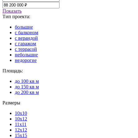
Показать
Тип проекта:
большие
с балконом
с верандой
с гаражом
с террасой
небольшие
недорогие
Площадь:
до 100 кв м
до 150 кв м
до 200 кв м
Размеры
10х10
10х12
11х11
12х12
15х15