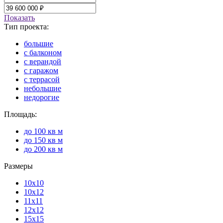
Показать
Тип проекта:
большие
с балконом
с верандой
с гаражом
с террасой
небольшие
недорогие
Площадь:
до 100 кв м
до 150 кв м
до 200 кв м
Размеры
10х10
10х12
11х11
12х12
15х15