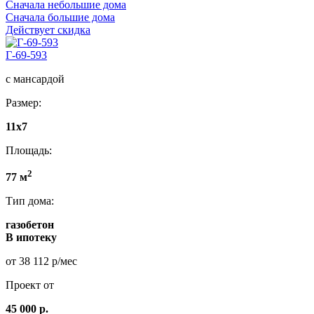
Сначала небольшие дома
Сначала большие дома
Действует скидка
Г-69-593
с мансардой
Размер:
11х7
Площадь:
2
77 м
Тип дома:
газобетон
В ипотеку
от 38 112 р/мес
Проект от
45 000 р.