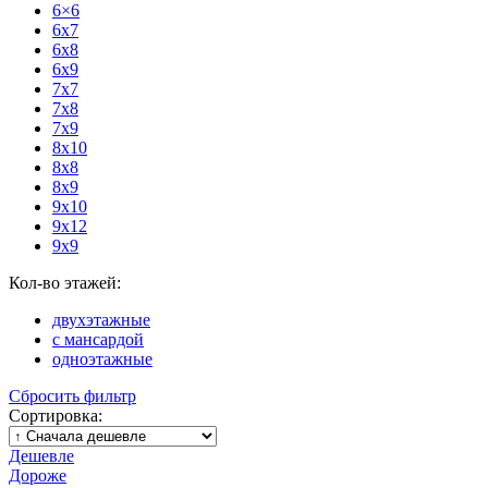
6×6
6x7
6x8
6x9
7x7
7x8
7x9
8x10
8x8
8x9
9x10
9x12
9x9
Кол-во этажей:
двухэтажные
с мансардой
одноэтажные
Сбросить фильтр
Сортировка:
Дешевле
Дороже