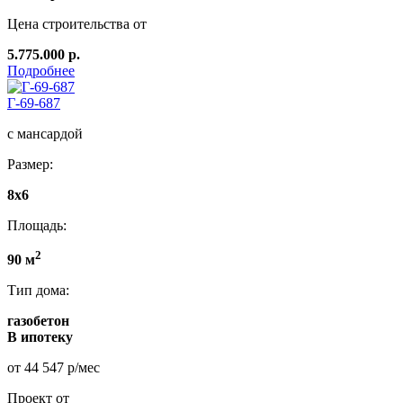
Цена строительства от
5.775.000 р.
Подробнее
Г-69-687
с мансардой
Размер:
8x6
Площадь:
2
90 м
Тип дома:
газобетон
В ипотеку
от 44 547 р/мес
Проект от