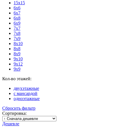
15х15
6x6
6x7
6x8
6x9
7x7
7x8
7x9
8x10
8x8
8x9
9x10
9x12
9x9
Кол-во этажей:
двухэтажные
с мансардой
одноэтажные
Сбросить фильтр
Сортировка:
Дешевле