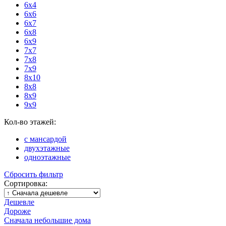
6x4
6x6
6x7
6x8
6x9
7x7
7x8
7x9
8x10
8x8
8x9
9x9
Кол-во этажей:
с мансардой
двухэтажные
одноэтажные
Сбросить фильтр
Сортировка:
Дешевле
Дороже
Сначала небольшие дома