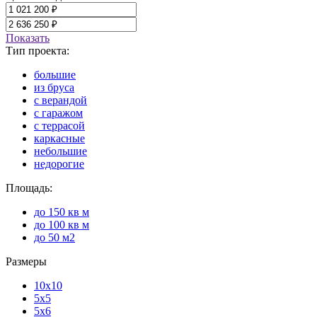
Показать
Тип проекта:
большие
из бруса
с верандой
с гаражом
с террасой
каркасные
небольшие
недорогие
Площадь:
до 150 кв м
до 100 кв м
до 50 м2
Размеры
10x10
5x5
5x6